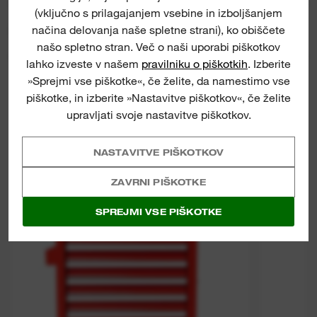
(vključno s prilagajanjem vsebine in izboljšanjem
načina delovanja naše spletne strani), ko obiščete
PRENOSI ZA IZDELEK
našo spletno stran. Več o naši uporabi piškotkov
lahko izveste v našem
pravilniku o piškotkih
. Izberite
»Sprejmi vse piškotke«, če želite, da namestimo vse
piškotke, in izberite »Nastavitve piškotkov«, če želite
upravljati svoje nastavitve piškotkov.
NASTAVITVE PIŠKOTKOV
SRC27/7-1
ZAVRNI PIŠKOTKE
SPREJMI VSE PIŠKOTKE
30″ / 