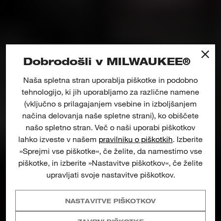
Dobrodošli v MILWAUKEE®
Naša spletna stran uporablja piškotke in podobno
tehnologijo, ki jih uporabljamo za različne namene
(vključno s prilagajanjem vsebine in izboljšanjem
načina delovanja naše spletne strani), ko obiščete
našo spletno stran. Več o naši uporabi piškotkov
lahko izveste v našem
pravilniku o piškotkih
. Izberite
»Sprejmi vse piškotke«, če želite, da namestimo vse
REŠITVE ZA
piškotke, in izberite »Nastavitve piškotkov«, če želite
ČIŠČENJE
upravljati svoje nastavitve piškotkov.
ODTOKOV
NASTAVITVE PIŠKOTKOV