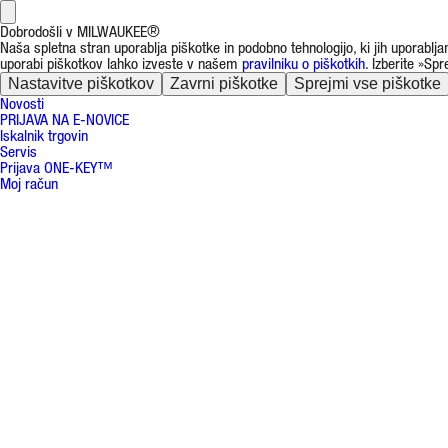
Dobrodošli v MILWAUKEE®
Naša spletna stran uporablja piškotke in podobno tehnologijo, ki jih uporablj
uporabi piškotkov lahko izveste v našem
pravilniku o piškotkih
. Izberite »Sp
Nastavitve piškotkov
Zavrni piškotke
Sprejmi vse piškotke
Novosti
PRIJAVA NA E-NOVICE
Iskalnik trgovin
Servis
Prijava ONE-KEY™
Moj račun