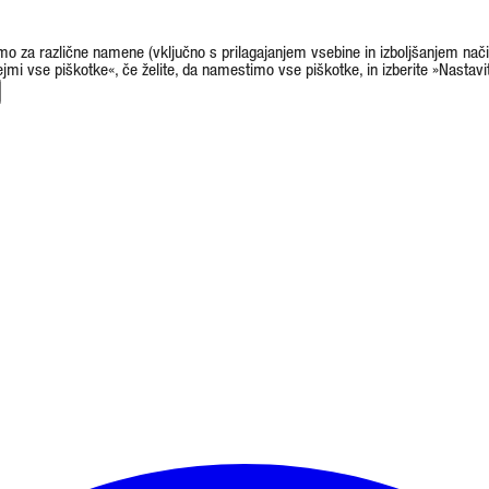
amo za različne namene (vključno s prilagajanjem vsebine in izboljšanjem nači
rejmi vse piškotke«, če želite, da namestimo vse piškotke, in izberite »Nastavi