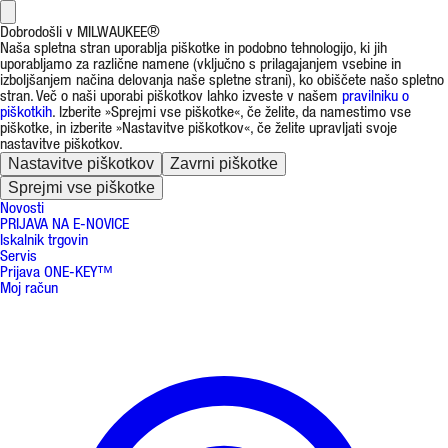
Dobrodošli v MILWAUKEE®
Naša spletna stran uporablja piškotke in podobno tehnologijo, ki jih
uporabljamo za različne namene (vključno s prilagajanjem vsebine in
izboljšanjem načina delovanja naše spletne strani), ko obiščete našo spletno
stran. Več o naši uporabi piškotkov lahko izveste v našem
pravilniku o
piškotkih
. Izberite »Sprejmi vse piškotke«, če želite, da namestimo vse
piškotke, in izberite »Nastavitve piškotkov«, če želite upravljati svoje
nastavitve piškotkov.
Nastavitve piškotkov
Zavrni piškotke
Sprejmi vse piškotke
Novosti
PRIJAVA NA E-NOVICE
Iskalnik trgovin
Servis
Prijava ONE-KEY™
Moj račun