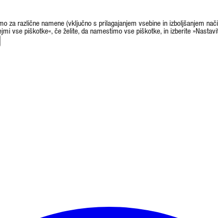
amo za različne namene (vključno s prilagajanjem vsebine in izboljšanjem nači
rejmi vse piškotke«, če želite, da namestimo vse piškotke, in izberite »Nastavi