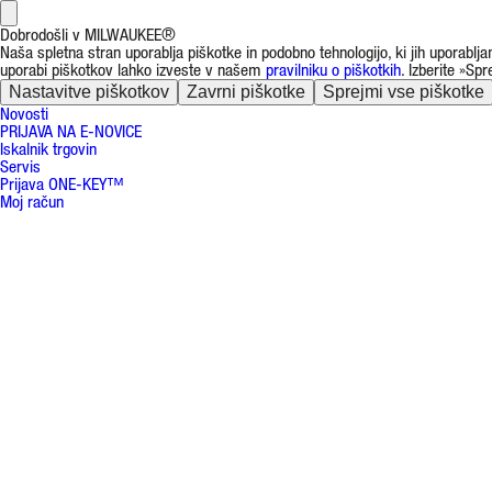
Dobrodošli v MILWAUKEE®
Naša spletna stran uporablja piškotke in podobno tehnologijo, ki jih uporablj
uporabi piškotkov lahko izveste v našem
pravilniku o piškotkih
. Izberite »Sp
Nastavitve piškotkov
Zavrni piškotke
Sprejmi vse piškotke
Novosti
PRIJAVA NA E-NOVICE
Iskalnik trgovin
Servis
Prijava ONE-KEY™
Moj račun