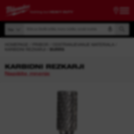
Iščite po številki artikla, imenu izdelka, oznaki modela
Vse
Iščite po številki artikla, imenu izdelka, oznaki modela
Vse
HOMEPAGE
PRIBOR
ODSTRANJEVANJE MATERIALA
KARBIDNI REZKARJI
BURRS
KARBIDNI REZKARJI
Napišite mnenje