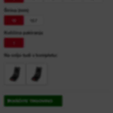
Širina (mm)
10
12.7
Količina pakiranja
1
Na voljo tudi v kompletu:
POIŠČITE TRGOVINO