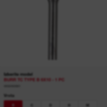
Izberite model
BURR TC TYPE B 6X10 - 1 PC
4932493981
Vrsta
B
C
D
H
M