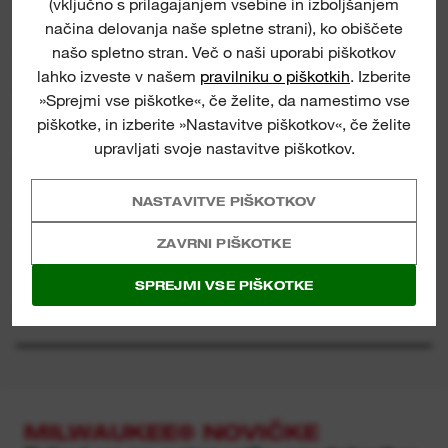
(vključno s prilagajanjem vsebine in izboljšanjem
vrhu in ob strani.
načina delovanja naše spletne strani), ko obiščete
našo spletno stran. Več o naši uporabi piškotkov
Vrsta D: krogla za rezkanje lukenj in izvedbo
lahko izveste v našem
pravilniku o piškotkih
. Izberite
SPECIFIKACIJA
konkavnih rezov.
»Sprejmi vse piškotke«, če želite, da namestimo vse
piškotke, in izberite »Nastavitve piškotkov«, če želite
Vrsta H: ogenj za oblikovanje.
upravljati svoje nastavitve piškotkov.
KAJ JE VKLJUČENO
Vrsta M: stožec za poševne robove in ozke
oblike.
NASTAVITVE PIŠKOTKOV
Primerno za M18 FDGRB.
OCENE IN MNENJA
ZAVRNI PIŠKOTKE
SPREJMI VSE PIŠKOTKE
PRENOSI ZA IZDELEK
MILWAUKEE® NOVIČKE