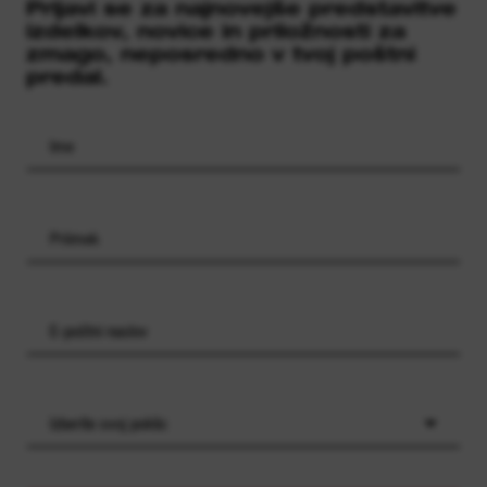
Prijavi se za najnovejše predstavitve
izdelkov, novice in priložnosti za
zmago, neposredno v tvoj poštni
predal.
Izberite svoj poklic