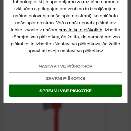
tehnologijo, ki jih uporabljamo za različne namene
OCENE IN MNENJA
(vključno s prilagajanjem vsebine in izboljšanjem
načina delovanja naše spletne strani), ko obiščete
našo spletno stran. Več o naši uporabi piškotkov
PRENOSI ZA IZDELEK
lahko izveste v našem
pravilniku o piškotkih
. Izberite
»Sprejmi vse piškotke«, če želite, da namestimo vse
piškotke, in izberite »Nastavitve piškotkov«, če želite
upravljati svoje nastavitve piškotkov.
NASTAVITVE PIŠKOTKOV
ZAVRNI PIŠKOTKE
NOVO
Splitting Axe (90 cm)
SPREJMI VSE PIŠKOTKE