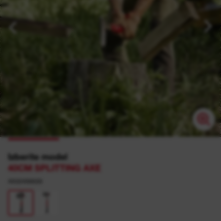
Izberite model
40CM SPLITTING AXE
4932498628