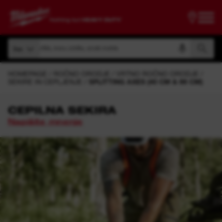
ščite po številki artikla, imenu izdelka, oznaki modela
Vse
Iščite po številki artikla, imenu izdelka, oznaki modela
Vse
HOMEPAGE
ROČNO ORODJE
VRTNO ROČNO ORODJE
SEKIRE IN CEPLJENJE
SPLITTING AXES (40 CM & 66 CM)
CEPILNA SEKIRA
Napišite mnenje