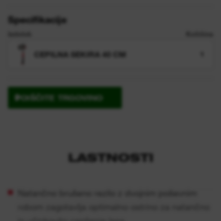
Specifikacije
Izdelek
Količina
CEPILNA SEKIRA 40 CM
1
POIŠČITE TRGOVINO
LASTNOSTI
Natančno brušeno rezilo z dvojnim poševnim
robom zagotavlja optimalno ostrino za natančno
in učinkovito cepljenje lesa