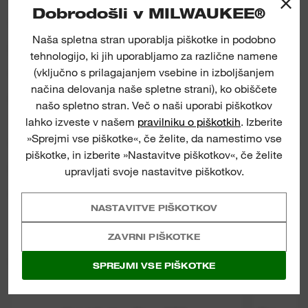
Dobrodošli v MILWAUKEE®
Naša spletna stran uporablja piškotke in podobno
KAJ JE VKLJUČENO
tehnologijo, ki jih uporabljamo za različne namene
(vključno s prilagajanjem vsebine in izboljšanjem
načina delovanja naše spletne strani), ko obiščete
OCENE IN MNENJA
našo spletno stran. Več o naši uporabi piškotkov
lahko izveste v našem
pravilniku o piškotkih
. Izberite
[ocena] od [število] ocen
»Sprejmi vse piškotke«, če želite, da namestimo vse
piškotke, in izberite »Nastavitve piškotkov«, če želite
PRENOSI ZA IZDELEK
upravljati svoje nastavitve piškotkov.
NASTAVITVE PIŠKOTKOV
ZAVRNI PIŠKOTKE
PREDLOGI ZA IZDELEK
SPREJMI VSE PIŠKOTKE